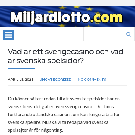
Search
for:
Vad är ett sverigecasino och vad
är svenska spelsidor?
APRIL 18, 2021
UNCATEGORIZED
NO COMMENTS
Du känner säkert redan till att svenska spelsidor har en
svensk liens, det gäller även sverigecasino. Det finns
fortfarande utländska casinon som kan fungera bra för
svenska spelare. Nu ska vi ta reda på vad svenska
spelsajter är för någonting.