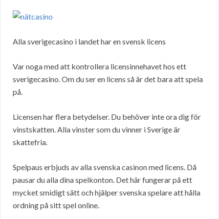
Alla sverigecasino i landet har en svensk licens
Var noga med att kontrollera licensinnehavet hos ett
sverigecasino. Om du ser en licens så är det bara att spela
på.
Licensen har flera betydelser. Du behöver inte ora dig för
vinstskatten. Alla vinster som du vinner i Sverige är
skattefria.
Spelpaus erbjuds av alla svenska casinon med licens. Då
pausar du alla dina spelkonton. Det här fungerar på ett
mycket smidigt sätt och hjälper svenska spelare att hålla
ordning på sitt spel online.