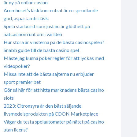
är ny på online casino
Aromhuset’s läskkoncentrat är en sprudlande
god, aspartamfri läsk.
Spela starburst som just nu är glödhett på
nätcasinon runt om i världen
Hur stora är vinsterna på de bästa casinospelen?
Snabb guide till de bästa casino spel
Måste jag kunna poker regler för att lyckas med
videopoker?
Missa inte att de bästa sajterna nu erbjuder
sport premier bet
Gör så här för att hitta marknadens bästa casino
slots
2023: Citronsyra är den bäst säljande
livsmedelsprodukten på CDON Marketplace
Vågar du testa spelautomater på nätet på casino
utan licens?