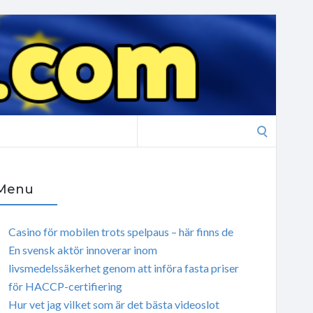
Search
for:
Menu
Casino för mobilen trots spelpaus – här finns de
En svensk aktör innoverar inom
livsmedelssäkerhet genom att införa fasta priser
för HACCP-certifiering
Hur vet jag vilket som är det bästa videoslot