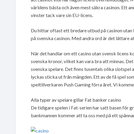
världens bästa och även mest säkra casinon. Ett an
vinster tack vare sin EU-licens.
Du hittar oftast ett bredare utbud på casinon utan l
på svenska casinon. Med andra ord är det lättare att
När det handlar om ett casino utan svensk licens k
svenska kronor, vilket kan vara bra att minnas. Det 
svenska spelare. Det finns tusentals olika slotspel 
lyckas sticka ut från mängden. Ett av de få spel so
speltillverkaren Push Gaming förra året. Vi kommer
Alla typer av spelare gillar Fat banker casino
De tidigare spelen i Fat-serien har satt basen för g
bankmannen kommer att ta oss med på ett spännan