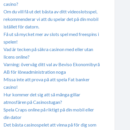
casino?
Om du vill få ut det bästa av ditt videoslotsspel,
rekommenderar vi att du spelar det på din mobil
istället för datorn.
Få ut så mycket mer av slots spel med freespins i
spelen!
Vad är tecken på säkra casinon med eller utan
licens online?
Varning: överväg ditt val av Beviso Ekonomibyrå
AB för löneadministration noga
Missa inte att prova på att spela Fat banker
casino!
Hur kommer det sig att så många gillar
atmosfären på Casinostugan?
Spela Craps online på riktigt på din mobil eller
din dator
Det bästa casinospelet att vinna på för dig som