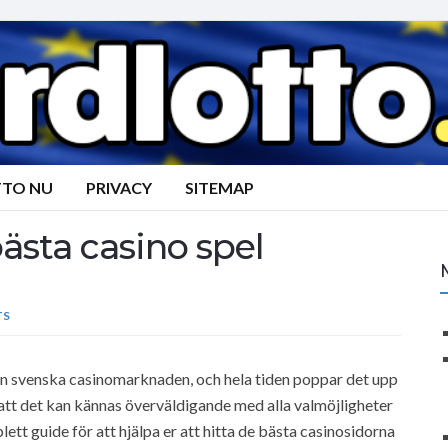
TTO NU
PRIVACY
SITEMAP
bästa casino spel
TS
en svenska casinomarknaden, och hela tiden poppar det upp
et att det kan kännas överväldigande med alla valmöjligheter
ett guide för att hjälpa er att hitta de bästa casinosidorna