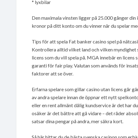
* lyxbilar
Den maximala vinsten ligger på 25.000 gånger din in
kronor på ditt konto om du vinner när du spelar me
Tips för att spela Fat banker casino spel på nätcas
Kontrollera alltid vilket land och vilken myndighet
licens som du vill spela på. MGA innebär en licens
garanti för fair play. Valutan som används för insat
faktorer att se över.
Erfarna spelare som gillar casino utan licens går g
av andra spelare innan de öppnar ett nytt spelkon
eller en rent allmänt dålig kundservice är det har 
osäker är det bättre att gå vidare – det råder absolu
satsar dina pengar på andra, mer säkra kort.
Så här hittar du de bästa svenska casinon som erb