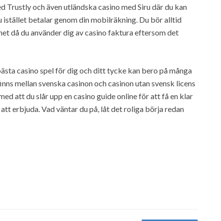
d Trustly och även utländska casino med Siru där du kan
 istället betalar genom din mobilräkning. Du bör alltid
rhet då du använder dig av casino faktura eftersom det
ästa casino spel för dig och ditt tycke kan bero på många
 finns mellan svenska casinon och casinon utan svensk licens
med att du slår upp en casino guide online för att få en klar
att erbjuda. Vad väntar du på, låt det roliga börja redan