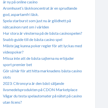
är ny på online casino
Aromhuset’s läskkoncentrat är en sprudlande
god, aspartamfri läsk.
Spela starburst som just nu är glödhett på
nätcasinon runt om i världen
Hur stora är vinsterna på de bästa casinospelen?
Snabb guide till de bästa casino spel
Måste jag kunna poker regler för att lyckas med
videopoker?
Missa inte att de bästa sajterna nu erbjuder
sport premier bet
Gör så här för att hitta marknadens bästa casino
slots
2023: Citronsyra är den bäst säljande
livsmedelsprodukten på CDON Marketplace
Vågar du testa spelautomater på nätet på casino
utan licens?