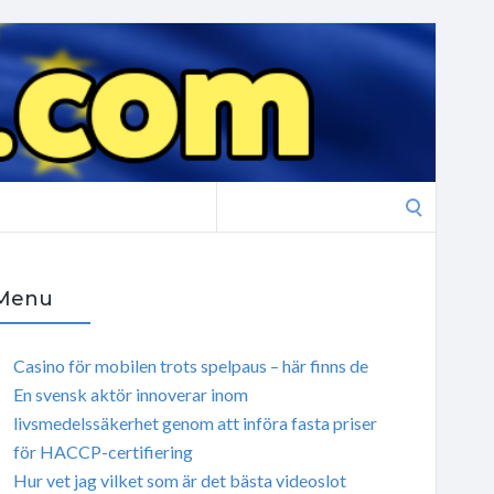
Search
for:
Menu
Casino för mobilen trots spelpaus – här finns de
En svensk aktör innoverar inom
livsmedelssäkerhet genom att införa fasta priser
för HACCP-certifiering
Hur vet jag vilket som är det bästa videoslot