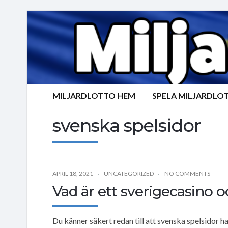
MILJARDLOTTO HEM
SPELA MILJARDLO
svenska spelsidor
APRIL 18, 2021
UNCATEGORIZED
NO COMMENTS
Vad är ett sverigecasino o
Du känner säkert redan till att svenska spelsidor ha