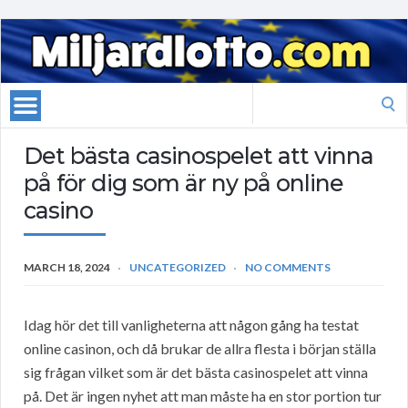
Search
for:
Det bästa casinospelet att vinna
på för dig som är ny på online
casino
MARCH 18, 2024
UNCATEGORIZED
NO COMMENTS
Idag hör det till vanligheterna att någon gång ha testat
online casinon, och då brukar de allra flesta i början ställa
sig frågan vilket som är det bästa casinospelet att vinna
på. Det är ingen nyhet att man måste ha en stor portion tur