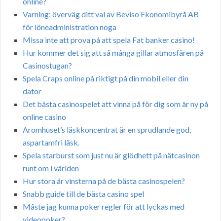
online?
Varning: överväg ditt val av Beviso Ekonomibyrå AB
för löneadministration noga
Missa inte att prova på att spela Fat banker casino!
Hur kommer det sig att så många gillar atmosfären på
Casinostugan?
Spela Craps online på riktigt på din mobil eller din
dator
Det bästa casinospelet att vinna på för dig som är ny på
online casino
Aromhuset’s läskkoncentrat är en sprudlande god,
aspartamfri läsk.
Spela starburst som just nu är glödhett på nätcasinon
runt om i världen
Hur stora är vinsterna på de bästa casinospelen?
Snabb guide till de bästa casino spel
Måste jag kunna poker regler för att lyckas med
videopoker?