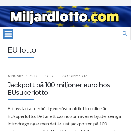
Search
for:
EU lotto
JANUARY 13, 2017
LOTTO
NO COMMENTS
Jackpott på 100 miljoner euro hos
EUsuperlotto
Ett nystartat oerhört generöst multilotto online är
EUsuperlotto. Det är ett casino som även erbjuder övriga
lottodragningar men det är just jackpotten på 100