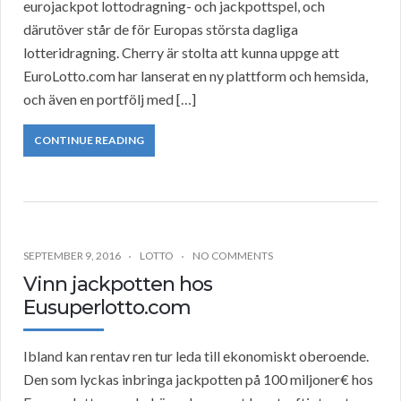
eurojackpot lottodragning- och jackpottspel, och
därutöver står de för Europas största dagliga
lotteridragning. Cherry är stolta att kunna uppge att
EuroLotto.com har lanserat en ny plattform och hemsida,
och även en portfölj med […]
CONTINUE READING
SEPTEMBER 9, 2016
LOTTO
NO COMMENTS
Vinn jackpotten hos
Eusuperlotto.com
Ibland kan rentav ren tur leda till ekonomiskt oberoende.
Den som lyckas inbringa jackpotten på 100 miljoner€ hos