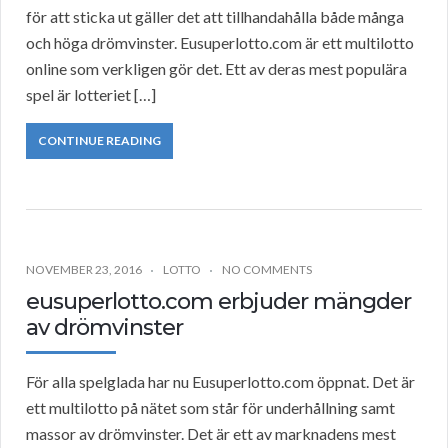
för att sticka ut gäller det att tillhandahålla både många
och höga drömvinster. Eusuperlotto.com är ett multilotto
online som verkligen gör det. Ett av deras mest populära
spel är lotteriet […]
CONTINUE READING
NOVEMBER 23, 2016
LOTTO
NO COMMENTS
eusuperlotto.com erbjuder mängder
av drömvinster
För alla spelglada har nu Eusuperlotto.com öppnat. Det är
ett multilotto på nätet som står för underhållning samt
massor av drömvinster. Det är ett av marknadens mest