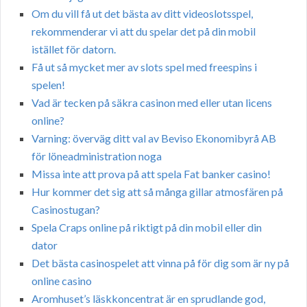
Om du vill få ut det bästa av ditt videoslotsspel,
rekommenderar vi att du spelar det på din mobil
istället för datorn.
Få ut så mycket mer av slots spel med freespins i
spelen!
Vad är tecken på säkra casinon med eller utan licens
online?
Varning: överväg ditt val av Beviso Ekonomibyrå AB
för löneadministration noga
Missa inte att prova på att spela Fat banker casino!
Hur kommer det sig att så många gillar atmosfären på
Casinostugan?
Spela Craps online på riktigt på din mobil eller din
dator
Det bästa casinospelet att vinna på för dig som är ny på
online casino
Aromhuset’s läskkoncentrat är en sprudlande god,