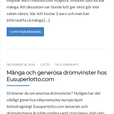
miljoner euro i multilottoet Majestic Millions som lockar
många. Att dessutom var tionde lott ger vinst gör inte
saken sämre. Var lott kostar 2 euro och man kan
införskaffa så många […]
CONTINUE READING
DECEMBER 18, 2016
LOTTO
NO COMMENTS
Många och generösa drömvinster hos
Eusuperlotto.com
Drömmer du om enorma drömvinster? Nyligen har det
väldigt generösa nätpowerplay eurojackpot
lottodragningt Eusuperlotto.com lanserats och
drömvinsterna är både otaliga samt storslagna. Vad sägs