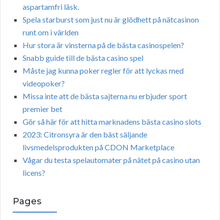
aspartamfri läsk.
Spela starburst som just nu är glödhett på nätcasinon
runt om i världen
Hur stora är vinsterna på de bästa casinospelen?
Snabb guide till de bästa casino spel
Måste jag kunna poker regler för att lyckas med
videopoker?
Missa inte att de bästa sajterna nu erbjuder sport
premier bet
Gör så här för att hitta marknadens bästa casino slots
2023: Citronsyra är den bäst säljande
livsmedelsprodukten på CDON Marketplace
Vågar du testa spelautomater på nätet på casino utan
licens?
Pages