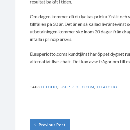
resultat bakåt i tiden.
Om dagen kommer då du lyckas pricka 7 rätt och v
tillfällen på 30 år. Det är en så kallad livräntevin
utbetalningen kommer ske inom 30 dagar från dra
infalla i princip årsvis.
Eusuperlotto.coms kundtjänst har öppet dygnet runt
alternativt live-chatt. Det kan avse frågor om till 
TAGS:
EU LOTTO
,
EUSUPERLOTTO.COM
,
SPELA LOTTO
Previous Post