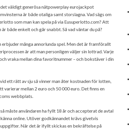
det väldigt generösa nätpowerplay eurojackpot
ömvinsterna är både otaliga samt storslagna. Vad sägs om
perlotto som man kan spela på via Eusuperlotto.com? Att
 är både enkelt och går snabbt. Så vad väntar du på?
h erbjuder många annorlunda spel. Men det är framförallt
riprocessen är att man personligen väljer sin lottrad. Varje
 och vraka mellan dina favoritnummer – och bokstäver i din
vid ett rätt av sju så vinner man åter kostnaden för lotten,
rätt varierar mellan 2 euro och 50 000 euro. Det finns en
o.coms webbplats.
 så måste användaren ha fyllt 18 år och accepterat de avtal
odkänna online. Utöver godkännandet krävs givetvis
gifter. När det är ifyllt skickas en bekräftelse på