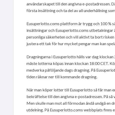
användarskapet till den angivna e-postadressen.
första insättning och ta del av all underhållning so
Eusuperlotto.coms plattform är trygg och 100 % sä
insättningar och Eusuperlotto.coms utbetalningar 
personliga säkerheten och vill aktivt ta bort riske
justera ett tak för hur mycket pengar man kan spela
Dragningarna i Eusuperlotto hålls var dag klockan
måste lotterna köpas innan klockan 18:00 CET. Kö
medverka påföljande dags dragning. På Eusuperlot
tiden räknar ner till kommande dragning.
När man köper lotter till Eusuperlotto så får man 
bekräftelse till den angivna e-postadressen. På så v
Men skulle man mot all förmodan ändå undgå en dra
utdelning. På Eusuperlotto.coms webbplats finns e