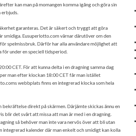
 Därefter kan man på momangen komma igång och göra sin
m erbjuds.
kerhet garanteras. Det är säkert och tryggt att göra
är smidiga. Eusuperlotto.com värnar därutöver om den
n för spelmissbruk. Därför har alla användare möjlighet att
 för under en speciell tidsperiod.
 20:00 CET. För att kunna delta i en dragning samma dag
per man efter klockan 18:00 CET får man istället
to.coms webbplats finns en integrerad klocka som hela
en bekräftelse direkt på skärmen. Därjämte skickas ännu en
is blir det svårt att missa att man är med i en dragning.
gning så behöver man inte vara nervös över att bli utan
n integrerad kalender där man enkelt och smidigt kan kolla