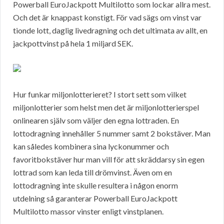
Powerball EuroJackpott Multilotto som lockar allra mest.
Och det är knappast konstigt. För vad sägs om vinst var
tionde lott, daglig livedragning och det ultimata av allt, en
jackpottvinst på hela 1 miljard SEK.
Hur funkar miljonlotterieret? I stort sett som vilket
miljonlotterier som helst men det är miljonlotterierspel
onlinearen själv som väljer den egna lottraden. En
lottodragning innehåller 5 nummer samt 2 bokstäver. Man
kan således kombinera sina lyckonummer och
favoritbokstäver hur man vill för att skräddarsy sin egen
lottrad som kan leda till drömvinst. Även om en
lottodragning inte skulle resultera i någon enorm
utdelning så garanterar Powerball EuroJackpott
Multilotto massor vinster enligt vinstplanen.