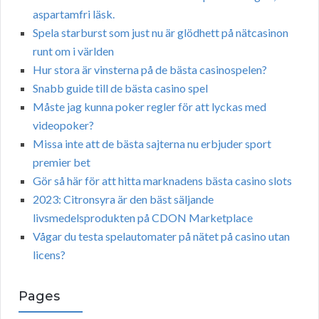
aspartamfri läsk.
Spela starburst som just nu är glödhett på nätcasinon
runt om i världen
Hur stora är vinsterna på de bästa casinospelen?
Snabb guide till de bästa casino spel
Måste jag kunna poker regler för att lyckas med
videopoker?
Missa inte att de bästa sajterna nu erbjuder sport
premier bet
Gör så här för att hitta marknadens bästa casino slots
2023: Citronsyra är den bäst säljande
livsmedelsprodukten på CDON Marketplace
Vågar du testa spelautomater på nätet på casino utan
licens?
Pages