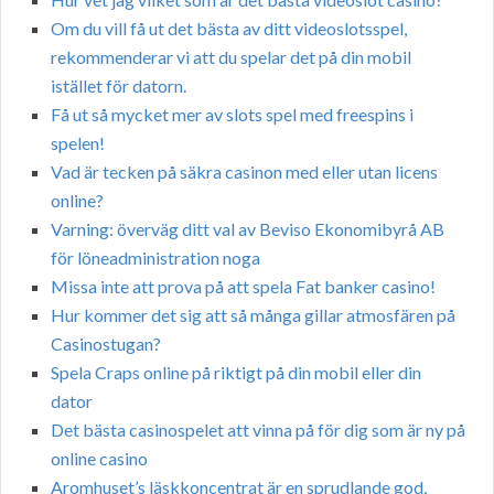
Om du vill få ut det bästa av ditt videoslotsspel,
rekommenderar vi att du spelar det på din mobil
istället för datorn.
Få ut så mycket mer av slots spel med freespins i
spelen!
Vad är tecken på säkra casinon med eller utan licens
online?
Varning: överväg ditt val av Beviso Ekonomibyrå AB
för löneadministration noga
Missa inte att prova på att spela Fat banker casino!
Hur kommer det sig att så många gillar atmosfären på
Casinostugan?
Spela Craps online på riktigt på din mobil eller din
dator
Det bästa casinospelet att vinna på för dig som är ny på
online casino
Aromhuset’s läskkoncentrat är en sprudlande god,