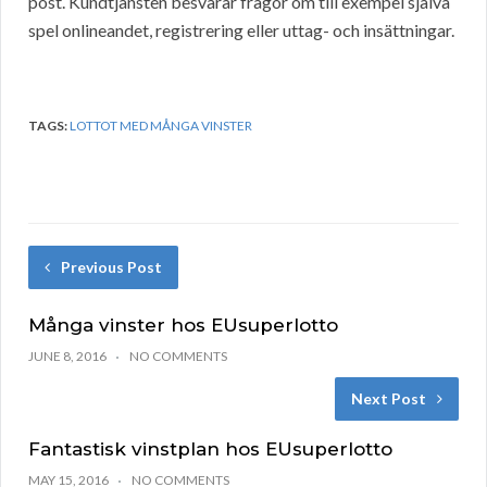
post. Kundtjänsten besvarar frågor om till exempel själva
spel onlineandet, registrering eller uttag- och insättningar.
TAGS:
LOTTOT MED MÅNGA VINSTER
Previous Post
Många vinster hos EUsuperlotto
JUNE 8, 2016
NO COMMENTS
Next Post
Fantastisk vinstplan hos EUsuperlotto
MAY 15, 2016
NO COMMENTS