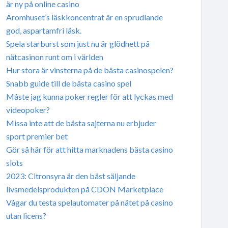
är ny på online casino
Aromhuset’s läskkoncentrat är en sprudlande
god, aspartamfri läsk.
Spela starburst som just nu är glödhett på
nätcasinon runt om i världen
Hur stora är vinsterna på de bästa casinospelen?
Snabb guide till de bästa casino spel
Måste jag kunna poker regler för att lyckas med
videopoker?
Missa inte att de bästa sajterna nu erbjuder
sport premier bet
Gör så här för att hitta marknadens bästa casino
slots
2023: Citronsyra är den bäst säljande
livsmedelsprodukten på CDON Marketplace
Vågar du testa spelautomater på nätet på casino
utan licens?