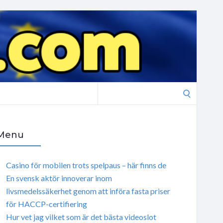
Search
for:
Menu
Casino för mobilen trots spelpaus – här finns de
En svensk aktör innoverar inom
livsmedelssäkerhet genom att införa fasta priser
för HACCP-certifiering
Hur vet jag vilket som är det bästa videoslot