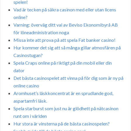
spelen!
Vad är tecken på säkra casinon med eller utan licens
online?
Varning: överväg ditt val av Beviso Ekonomibyrå AB
för löneadministration noga
Missa inte att prova på att spela Fat banker casino!
Hur kommer det sig att så många gillar atmosfären på
Casinostugan?
Spela Craps online på riktigt på din mobil eller din
dator
Det bästa casinospelet att vinna på för dig som är ny på
online casino
Aromhuset’s läskkoncentrat är en sprudlande god,
aspartamfri läsk.
Spela starburst som just nu är glödhett på nätcasinon
runt om i världen
Hur stora är vinsterna på de bästa casinospelen?