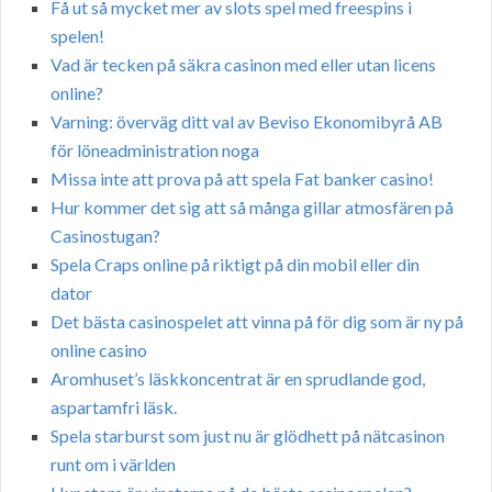
Få ut så mycket mer av slots spel med freespins i
spelen!
Vad är tecken på säkra casinon med eller utan licens
online?
Varning: överväg ditt val av Beviso Ekonomibyrå AB
för löneadministration noga
Missa inte att prova på att spela Fat banker casino!
Hur kommer det sig att så många gillar atmosfären på
Casinostugan?
Spela Craps online på riktigt på din mobil eller din
dator
Det bästa casinospelet att vinna på för dig som är ny på
online casino
Aromhuset’s läskkoncentrat är en sprudlande god,
aspartamfri läsk.
Spela starburst som just nu är glödhett på nätcasinon
runt om i världen