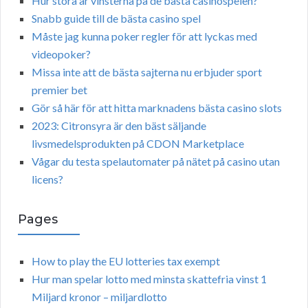
Hur stora är vinsterna på de bästa casinospelen?
Snabb guide till de bästa casino spel
Måste jag kunna poker regler för att lyckas med
videopoker?
Missa inte att de bästa sajterna nu erbjuder sport
premier bet
Gör så här för att hitta marknadens bästa casino slots
2023: Citronsyra är den bäst säljande
livsmedelsprodukten på CDON Marketplace
Vågar du testa spelautomater på nätet på casino utan
licens?
Pages
How to play the EU lotteries tax exempt
Hur man spelar lotto med minsta skattefria vinst 1
Miljard kronor – miljardlotto