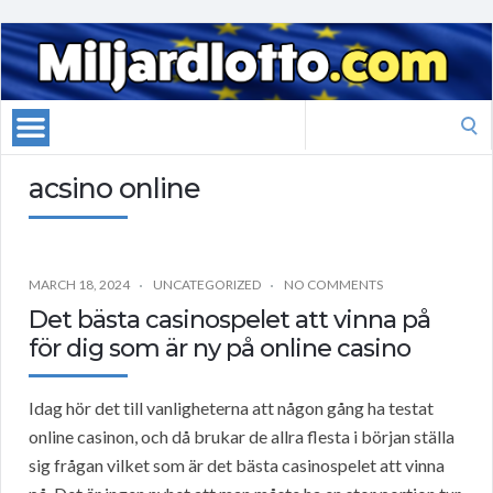
Search
for:
acsino online
MARCH 18, 2024
UNCATEGORIZED
NO COMMENTS
Det bästa casinospelet att vinna på
för dig som är ny på online casino
Idag hör det till vanligheterna att någon gång ha testat
online casinon, och då brukar de allra flesta i början ställa
sig frågan vilket som är det bästa casinospelet att vinna