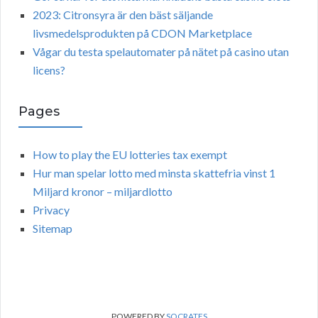
2023: Citronsyra är den bäst säljande
livsmedelsprodukten på CDON Marketplace
Vågar du testa spelautomater på nätet på casino utan
licens?
Pages
How to play the EU lotteries tax exempt
Hur man spelar lotto med minsta skattefria vinst 1
Miljard kronor – miljardlotto
Privacy
Sitemap
POWERED BY
SOCRATES