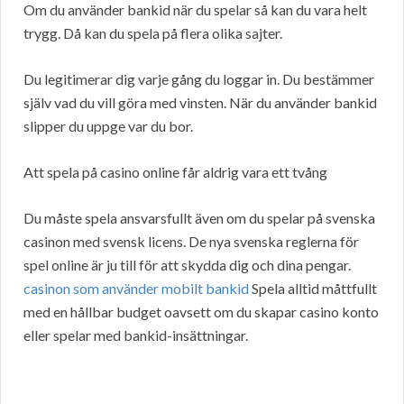
Om du använder bankid när du spelar så kan du vara helt
trygg. Då kan du spela på flera olika sajter.
Du legitimerar dig varje gång du loggar in. Du bestämmer
själv vad du vill göra med vinsten. När du använder bankid
slipper du uppge var du bor.
Att spela på casino online får aldrig vara ett tvång
Du måste spela ansvarsfullt även om du spelar på svenska
casinon med svensk licens. De nya svenska reglerna för
spel online är ju till för att skydda dig och dina pengar.
casinon som använder mobilt bankid
Spela alltid måttfullt
med en hållbar budget oavsett om du skapar casino konto
eller spelar med bankid-insättningar.