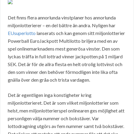
Det finns flera annorlunda vinstplaner hos annorlunda
miljonlotterierer – en del bättre än andra. Nyligen har
EUsuperlotto
lanserats och kan genom sitt miljonlotterier
Powerball EuroJackpott Multilotto briljera med en av
spel onlinemarknadens mest generösa vinster. Den som
lyckas träffa in full lottrad vinner jackpotten på 1 miljard
SEK. Det är för de allra flesta en helt otrolig lottvinst och
den som vinner den behöver förmodligen inte lika ofta
gnälla över den gråa och trista vardagen.
Det är egentligen inga konstigheter kring
miljonlotterieret. Det är som vilket miljonlotterier som
helst, men miljonlotterierspel onlinearen ges möjlighet att
personligen välja nummer och bokstäver. Var
lottodragning utgörs av fem nummer samt två bokstäver.
Det räcker att matcha ett enda nummer för att det ska