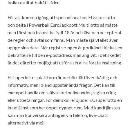
kolla resultat bakåt i tiden.
För att komma igång att spel onlinea hos EUsuperlotto
och delta i Powerball EuroJackpott Multilotto så måste
man först och främst ha fyllt 18 år och läst och accepterat
de regler och avtal som finns. Man måste självfallet även
uppge sina data. När registreringen är godkänd skickas en
bekräftelse till den e-postadress man angivit. I det skedet
är det därefter möjligt att utföra sin allra första insättning.
EUsuperlottos plattform är oerhört lättöverskådlig och
informativ, men ibland uppstår ändå frågor. Det kan till
exempel handla om själva spel onlineandet, registrering
eller utbetalningar. För den skull erbjuder EUsuperlotto en
kundtjänst som har öppet dygnet runt. Med kundtjänsten
kan man konversera antingen via telefon, live-chatt
alternativt via mejl.