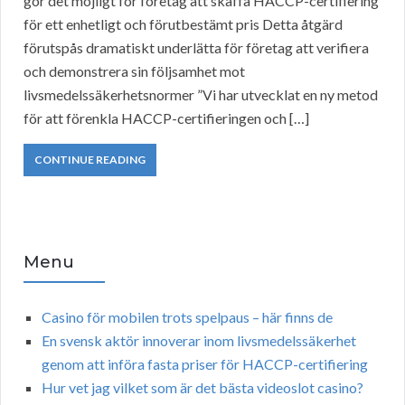
gör det möjligt för företag att skaffa HACCP-certifiering
för ett enhetligt och förutbestämt pris Detta åtgärd
förutspås dramatiskt underlätta för företag att verifiera
och demonstrera sin följsamhet mot
livsmedelssäkerhetsnormer ”Vi har utvecklat en ny metod
för att förenkla HACCP-certifieringen och […]
CONTINUE READING
Menu
Casino för mobilen trots spelpaus – här finns de
En svensk aktör innoverar inom livsmedelssäkerhet
genom att införa fasta priser för HACCP-certifiering
Hur vet jag vilket som är det bästa videoslot casino?