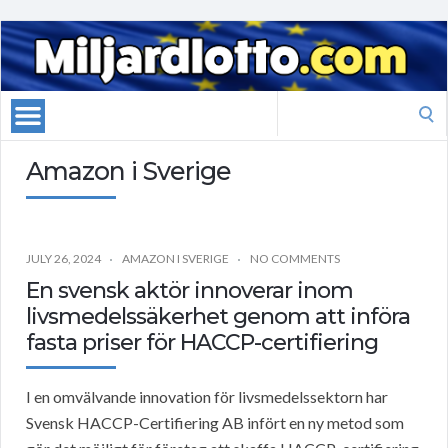
Search
for:
Amazon i Sverige
JULY 26, 2024
AMAZON I SVERIGE
NO COMMENTS
En svensk aktör innoverar inom
livsmedelssäkerhet genom att införa
fasta priser för HACCP-certifiering
I en omvälvande innovation för livsmedelssektorn har
Svensk HACCP-Certifiering AB infört en ny metod som