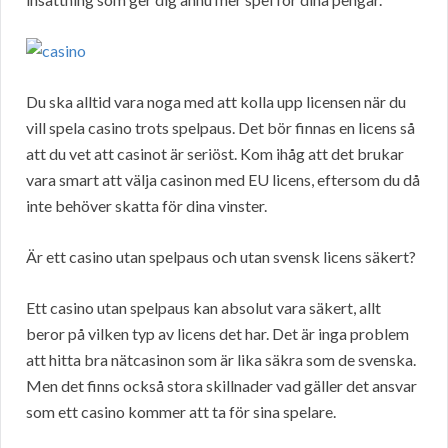
Du ska alltid vara noga med att kolla upp licensen när du
vill spela casino trots spelpaus
.
Det bör finnas en licens så
att du vet att casinot är seriöst
.
Kom ihåg att det brukar
vara smart att välja casinon med EU licens
,
eftersom du då
inte behöver skatta för dina vinster
.
Är ett casino utan spelpaus och utan svensk licens säkert
?
Ett casino utan spelpaus kan absolut vara säkert
,
allt
beror på vilken typ av licens det har
.
Det är inga problem
att hitta bra nätcasinon som är lika säkra som de svenska
.
Men det finns också stora skillnader vad gäller det ansvar
som ett casino kommer att ta för sina spelare
.