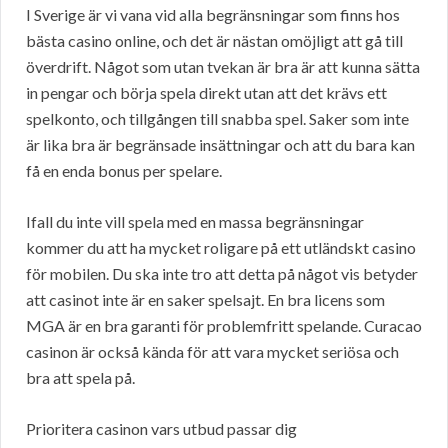
I Sverige är vi vana vid alla begränsningar som finns hos
bästa casino online
,
och det är nästan omöjligt att gå till
överdrift
.
Något som utan tvekan är bra är att kunna sätta
in pengar och börja spela direkt utan att det krävs ett
spelkonto
,
och tillgången till snabba spel
.
Saker som inte
är lika bra är begränsade insättningar och att du bara kan
få en enda bonus per spelare
.
Ifall du inte vill spela med en massa begränsningar
kommer du att ha mycket roligare på ett utländskt casino
för mobilen
.
Du ska inte tro att detta på något vis betyder
att casinot inte är en saker spelsajt
.
En bra licens som
MGA är en bra garanti för problemfritt spelande
.
Curacao
casinon är också kända för att vara mycket seriösa och
bra att spela på
.
Prioritera casinon vars utbud passar dig