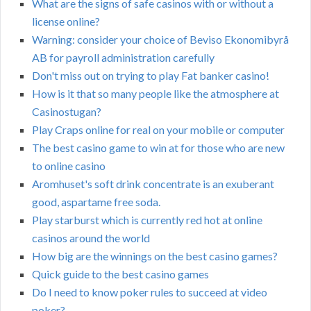
What are the signs of safe casinos with or without a
license online?
Warning: consider your choice of Beviso Ekonomibyrå
AB for payroll administration carefully
Don't miss out on trying to play Fat banker casino!
How is it that so many people like the atmosphere at
Casinostugan?
Play Craps online for real on your mobile or computer
The best casino game to win at for those who are new
to online casino
Aromhuset's soft drink concentrate is an exuberant
good, aspartame free soda.
Play starburst which is currently red hot at online
casinos around the world
How big are the winnings on the best casino games?
Quick guide to the best casino games
Do I need to know poker rules to succeed at video
poker?