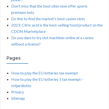
Don't miss that the best sites now offer sports
premium bets
Do this to find the market's best casino slots
2023: Citric acid is the best-selling food product on the
CDON Marketplace
Do you dare to try slot machines online at a casino
without a license?
Pages
How to play the EU lotteries tax exempt
How to play the EU lotteries 1 tax exempt –
miljardlotto
Privacy
Sitemap