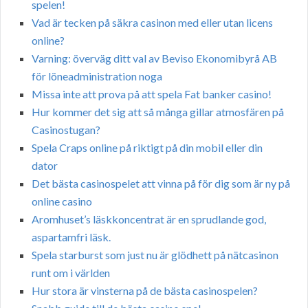
spelen!
Vad är tecken på säkra casinon med eller utan licens
online?
Varning: överväg ditt val av Beviso Ekonomibyrå AB
för löneadministration noga
Missa inte att prova på att spela Fat banker casino!
Hur kommer det sig att så många gillar atmosfären på
Casinostugan?
Spela Craps online på riktigt på din mobil eller din
dator
Det bästa casinospelet att vinna på för dig som är ny på
online casino
Aromhuset’s läskkoncentrat är en sprudlande god,
aspartamfri läsk.
Spela starburst som just nu är glödhett på nätcasinon
runt om i världen
Hur stora är vinsterna på de bästa casinospelen?