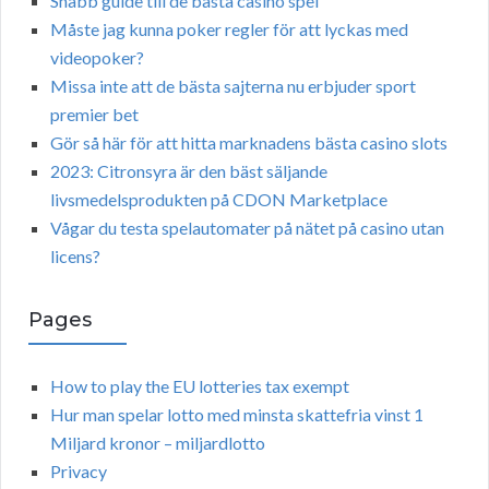
Snabb guide till de bästa casino spel
Måste jag kunna poker regler för att lyckas med
videopoker?
Missa inte att de bästa sajterna nu erbjuder sport
premier bet
Gör så här för att hitta marknadens bästa casino slots
2023: Citronsyra är den bäst säljande
livsmedelsprodukten på CDON Marketplace
Vågar du testa spelautomater på nätet på casino utan
licens?
Pages
How to play the EU lotteries tax exempt
Hur man spelar lotto med minsta skattefria vinst 1
Miljard kronor – miljardlotto
Privacy