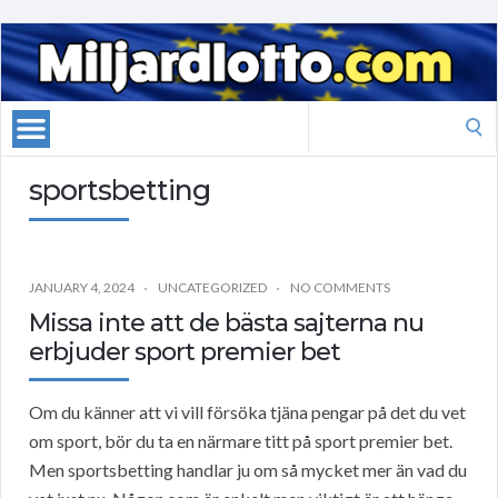
Search
for:
sportsbetting
JANUARY 4, 2024
UNCATEGORIZED
NO COMMENTS
Missa inte att de bästa sajterna nu
erbjuder sport premier bet
Om du känner att vi vill försöka tjäna pengar på det du vet
om sport, bör du ta en närmare titt på sport premier bet.
Men sportsbetting handlar ju om så mycket mer än vad du