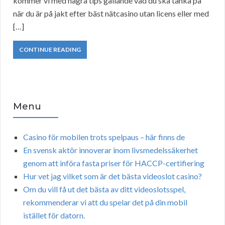
kommer vi med några tips gällande vad du ska tänka på
när du är på jakt efter bäst nätcasino utan licens eller med
[…]
CONTINUE READING
Menu
Casino för mobilen trots spelpaus – här finns de
En svensk aktör innoverar inom livsmedelssäkerhet
genom att införa fasta priser för HACCP-certifiering
Hur vet jag vilket som är det bästa videoslot casino?
Om du vill få ut det bästa av ditt videoslotsspel,
rekommenderar vi att du spelar det på din mobil
istället för datorn.