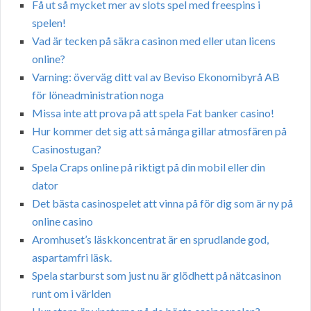
Få ut så mycket mer av slots spel med freespins i
spelen!
Vad är tecken på säkra casinon med eller utan licens
online?
Varning: överväg ditt val av Beviso Ekonomibyrå AB
för löneadministration noga
Missa inte att prova på att spela Fat banker casino!
Hur kommer det sig att så många gillar atmosfären på
Casinostugan?
Spela Craps online på riktigt på din mobil eller din
dator
Det bästa casinospelet att vinna på för dig som är ny på
online casino
Aromhuset’s läskkoncentrat är en sprudlande god,
aspartamfri läsk.
Spela starburst som just nu är glödhett på nätcasinon
runt om i världen