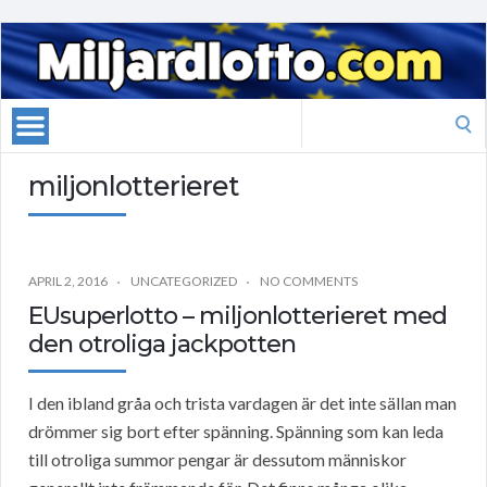
Search
for:
miljonlotterieret
APRIL 2, 2016
UNCATEGORIZED
NO COMMENTS
EUsuperlotto – miljonlotterieret med
den otroliga jackpotten
I den ibland gråa och trista vardagen är det inte sällan man
drömmer sig bort efter spänning. Spänning som kan leda
till otroliga summor pengar är dessutom människor