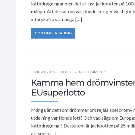
lottodragningar men det är just jackpotten på 100 
många. Att dessutom var tionde lott ger vinst gör 
införskaffa så många […]
CONTINUE READING
JUNE 20, 2016
LOTTO
NO COMMENTS
Kamma hem drömvinsten 
EUsuperlotto
Många är det som drömmer om rejäla spel drömvinst
utdelning var tionde lott? Och vad sägs om Europas
lottodragning ? Dessutom är jackpotten på 25 miljo
att spela […]