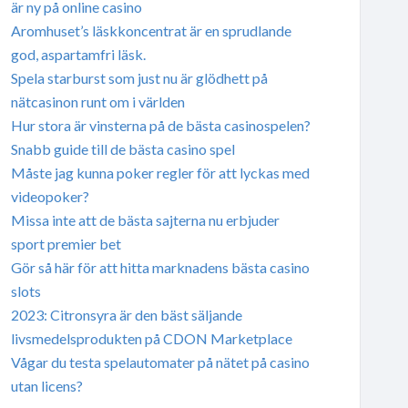
är ny på online casino
Aromhuset’s läskkoncentrat är en sprudlande
god, aspartamfri läsk.
Spela starburst som just nu är glödhett på
nätcasinon runt om i världen
Hur stora är vinsterna på de bästa casinospelen?
Snabb guide till de bästa casino spel
Måste jag kunna poker regler för att lyckas med
videopoker?
Missa inte att de bästa sajterna nu erbjuder
sport premier bet
Gör så här för att hitta marknadens bästa casino
slots
2023: Citronsyra är den bäst säljande
livsmedelsprodukten på CDON Marketplace
Vågar du testa spelautomater på nätet på casino
utan licens?