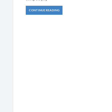
CONTINUE READING