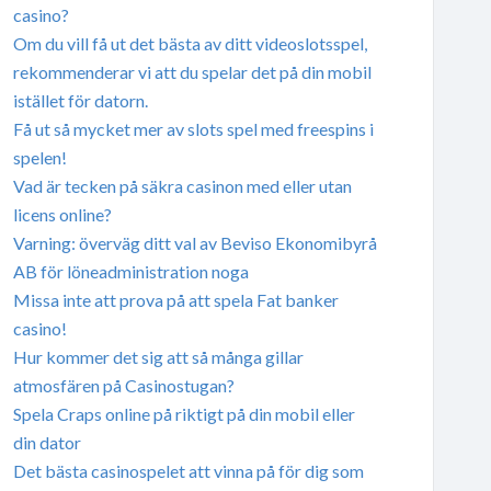
casino?
Om du vill få ut det bästa av ditt videoslotsspel,
rekommenderar vi att du spelar det på din mobil
istället för datorn.
Få ut så mycket mer av slots spel med freespins i
spelen!
Vad är tecken på säkra casinon med eller utan
licens online?
Varning: överväg ditt val av Beviso Ekonomibyrå
AB för löneadministration noga
Missa inte att prova på att spela Fat banker
casino!
Hur kommer det sig att så många gillar
atmosfären på Casinostugan?
Spela Craps online på riktigt på din mobil eller
din dator
Det bästa casinospelet att vinna på för dig som