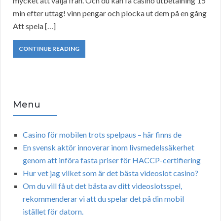
mycket att välja från. Och du kan få casino utbetalning 15
min efter uttag! vinn pengar och plocka ut dem på en gång
Att spela […]
CONTINUE READING
Menu
Casino för mobilen trots spelpaus – här finns de
En svensk aktör innoverar inom livsmedelssäkerhet
genom att införa fasta priser för HACCP-certifiering
Hur vet jag vilket som är det bästa videoslot casino?
Om du vill få ut det bästa av ditt videoslotsspel,
rekommenderar vi att du spelar det på din mobil
istället för datorn.