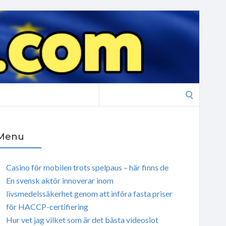
Search
for:
Menu
Casino för mobilen trots spelpaus – här finns de
En svensk aktör innoverar inom
livsmedelssäkerhet genom att införa fasta priser
för HACCP-certifiering
Hur vet jag vilket som är det bästa videoslot