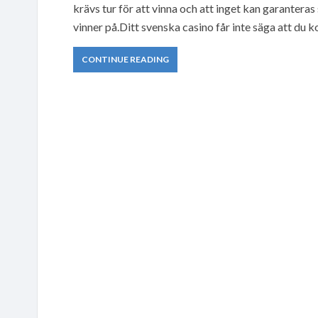
krävs tur för att vinna och att inget kan garanter
vinner på.Ditt svenska casino får inte säga att du k
CONTINUE READING