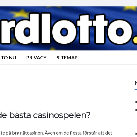
TTO NU
PRIVACY
SITEMAP
 de bästa casinospelen?
 inte på bra nätcasinon. Även om de flesta förstår att det