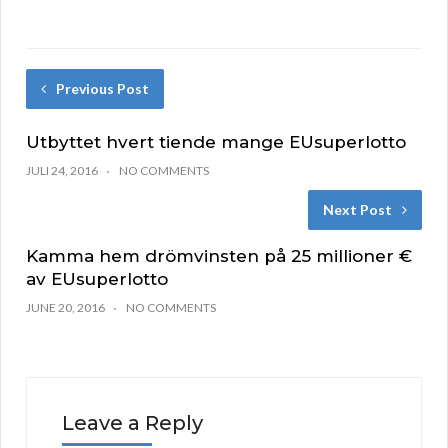
Previous Post
Utbyttet hvert tiende mange EUsuperlotto
JULI 24, 2016
NO COMMENTS
Next Post
Kamma hem drömvinsten på 25 millioner €
av EUsuperlotto
JUNE 20, 2016
NO COMMENTS
Leave a Reply