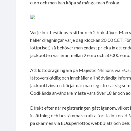
euro och man kan köpa så många man önskar.
Varje lott består av 5 siffor och 2 bokstäver. Man 
håller dragningar varje dag klockan 20:00 CET. Fö
lottpriset) så behöver man endast pricka in ett end
jackpotten varierar mellan 2 euro och 50 000 euro.
Att lottodragningara på Majestic Millions via EUs
lättöverskådlig och innehåller all nödvändig info
jackpottvinsten börjar när man registrerar sig so
Godkända användare måste vara över 18 år och acce
Direkt efter när registreringen gått igenom, vilket
insättning och bestämma sin allra första lottorad.
på skärmen via EUsuperlottos webbplats och dels