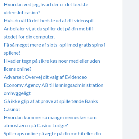
Hvordan ved jeg, hvad der er det bedste
videoslot casino?
Hvis du vil få det bedste ud af dit videospil,
Anbefaler vi, at du spiller det på din mobil i
stedet for din computer.
Få så meget mere af slots -spil med gratis spins i
spilene!
Hvad er tegn på sikre kasinoer med eller uden
licens online?
Advarsel: Overvej dit valg af Evidenceo
Economy Agency AB til lønningsadministration
omhyggeligt
Gå ikke glip af at prøve at spille tønde Banks
Casino!
Hvordan kommer så mange mennesker som
atmosfæren på Casino Lodge?
Spil craps online på ægte på din mobil eller din