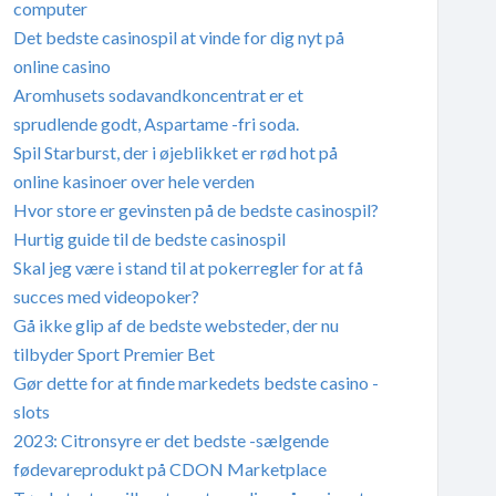
computer
Det bedste casinospil at vinde for dig nyt på
online casino
Aromhusets sodavandkoncentrat er et
sprudlende godt, Aspartame -fri soda.
Spil Starburst, der i øjeblikket er rød hot på
online kasinoer over hele verden
Hvor store er gevinsten på de bedste casinospil?
Hurtig guide til de bedste casinospil
Skal jeg være i stand til at pokerregler for at få
succes med videopoker?
Gå ikke glip af de bedste websteder, der nu
tilbyder Sport Premier Bet
Gør dette for at finde markedets bedste casino -
slots
2023: Citronsyre er det bedste -sælgende
fødevareprodukt på CDON Marketplace