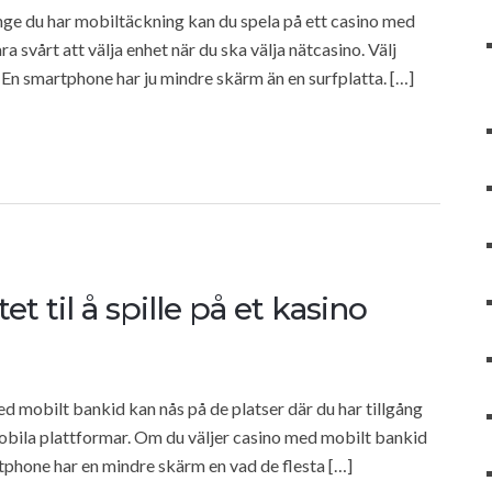
nge du har mobiltäckning kan du spela på ett casino med
ra svårt att välja enhet när du ska välja nätcasino
.
Välj
En smartphone har ju mindre skärm än en surfplatta
. […]
t til å spille på et kasino
d mobilt bankid kan nås på de platser där du har tillgång
mobila plattformar
.
Om du väljer casino med mobilt bankid
rtphone har en mindre skärm en vad de flesta
[…]