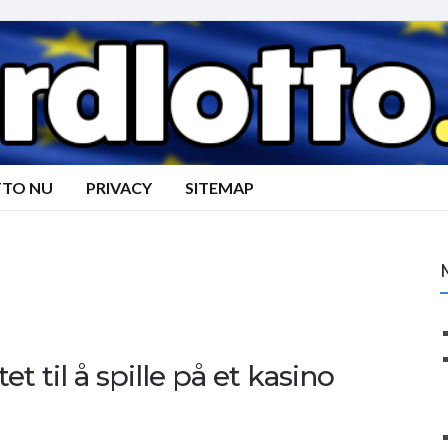
TTO NU
PRIVACY
SITEMAP
t til å spille på et kasino